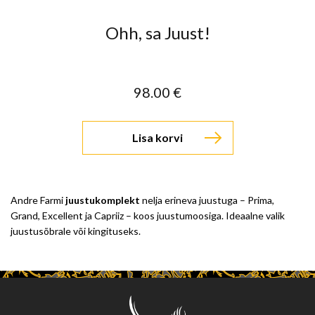
Ohh, sa Juust!
98.00
€
Lisa korvi
Andre Farmi
juustukomplekt
nelja erineva juustuga – Prima,
Grand, Excellent ja Capriiz – koos juustumoosiga. Ideaalne valik
juustusõbrale või kingituseks.