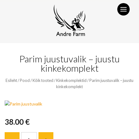
Menüü
Andre
Farm
Parim juustuvalik – juustu
kinkekomplekt
Esileht
/
Pood
/
Kõik tooted
/
Kinkekomplektid
/ Parim juustuvalik – juustu
kinkekomplekt
38.00
€
Parim