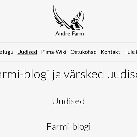
Andre
Farm
e lugu
Uudised
Piima-Wiki
Ostukohad
Kontakt
Tule 
rmi-blogi ja värsked uudi
Uudised
Farmi-blogi