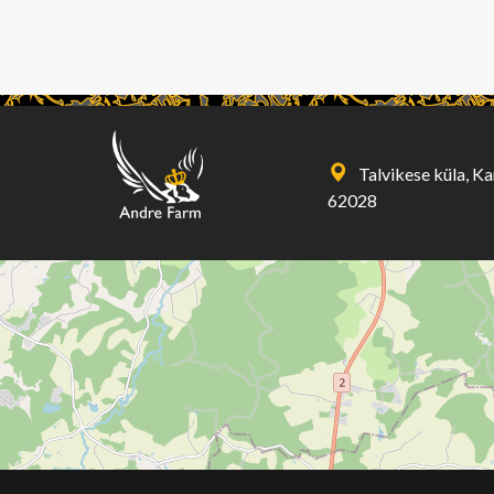
Talvikese küla, K
62028