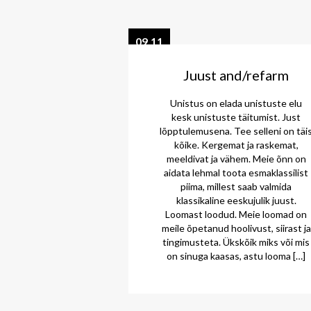
09.11
2015
Juust and/refarm
Unistus on elada unistuste elu
kesk unistuste täitumist. Just
lõpptulemusena. Tee selleni on täi
kõike. Kergemat ja raskemat,
meeldivat ja vähem. Meie õnn on
aidata lehmal toota esmaklassilist
piima, millest saab valmida
klassikaline eeskujulik juust.
Loomast loodud. Meie loomad on
meile õpetanud hoolivust, siirast ja
tingimusteta. Ükskõik miks või mis
on sinuga kaasas, astu looma […]