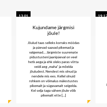
13.01
19.1
2016
2015
Kujundame järgmisi
jõule!
Jõulud taas selleks korraks möödas
ja päevad saavad pikemad ja
valgemad… Järgmiste suuremate
pidustusteni jaanipäeval on veel
hetk aega ja ehk oleks paras võtta
veidi aeg „maha“ ja mõelda
jõuludest. Nendest mis olnud ja
nendele mis ees. Kellel olnuid
rohkem on võimalus mälestustes
pikemalt ja sügavamalt seigelda.
Kel selja taga vähem jõule võib
pikemalt ette […]