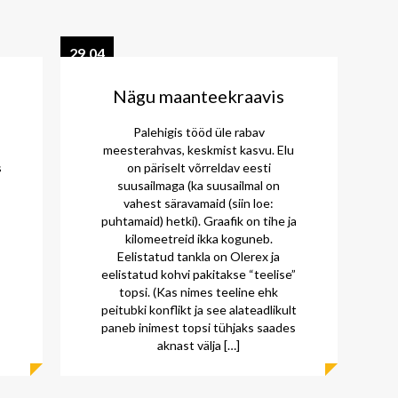
29.04
2015
Nägu maanteekraavis
Palehigis tööd üle rabav
meesterahvas, keskmist kasvu. Elu
s
on päriselt võrreldav eesti
suusailmaga (ka suusailmal on
vahest säravamaid (siin loe:
puhtamaid) hetki). Graafik on tihe ja
kilomeetreid ikka koguneb.
Eelistatud tankla on Olerex ja
eelistatud kohvi pakitakse “teelise”
topsi. (Kas nimes teeline ehk
peitubki konflikt ja see alateadlikult
paneb inimest topsi tühjaks saades
aknast välja […]