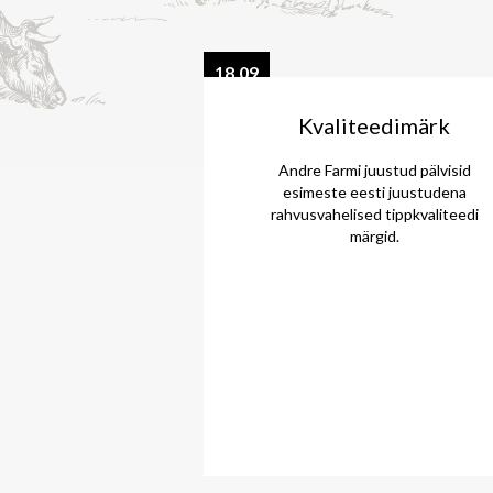
18.09
2016
Kvaliteedimärk
Andre Farmi juustud pälvisid
esimeste eesti juustudena
rahvusvahelised tippkvaliteedi
märgid.