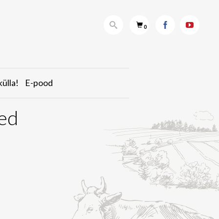
OTSI
ANDRE
ANDRE
0
FARM
FARM
FACEBOOKIS
YOUTUBI
külla!
E-pood
sed