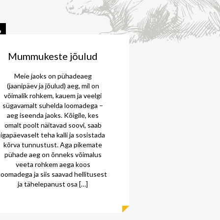
2
Mummukeste jõulud
Meie jaoks on pühadeaeg
(jaanipäev ja jõulud) aeg, mil on
võimalik rohkem, kauem ja veelgi
sügavamalt suhelda loomadega –
aeg iseenda jaoks. Kõigile, kes
omalt poolt näitavad soovi, saab
igapäevaselt teha kalli ja sosistada
kõrva tunnustust. Aga pikemate
pühade aeg on õnneks võimalus
veeta rohkem aega koos
loomadega ja siis saavad hellitusest
ja tähelepanust osa […]