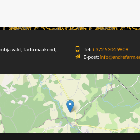
ambja vald, Tartu maakond,
Tel:
+372 5304 9809
E-post:
info@andrefarm.e
Alusta navigeerimist